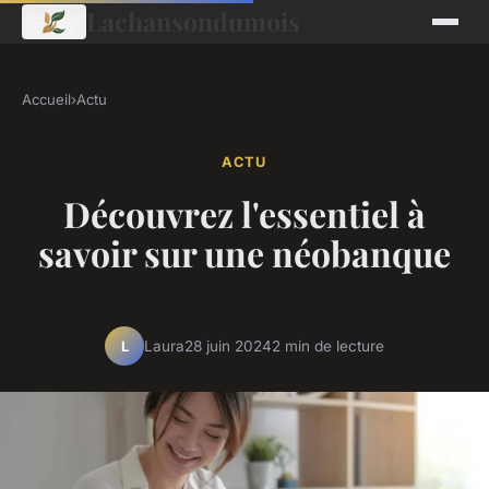
Lachansondumois
Accueil
›
Actu
ACTU
Découvrez l'essentiel à
savoir sur une néobanque
Laura
28 juin 2024
2 min de lecture
L