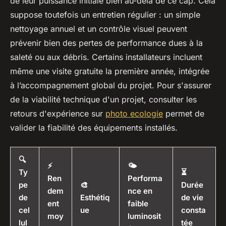
de leur puissance initiale bien au-delà de ce cap. Cela
suppose toutefois un entretien régulier : un simple
nettoyage annuel et un contrôle visuel peuvent
prévenir bien des pertes de performance dues à la
saleté ou aux débris. Certains installateurs incluent
même une visite gratuite la première année, intégrée
à l’accompagnement global du projet. Pour s'assurer
de la viabilité technique d'un projet, consulter les
retours d'expérience sur
photo ecologie
permet de
valider la fiabilité des équipements installés.
🔍
⚡
🌤️
Ty
⏳
Ren
Performa
pe
🎨
Durée
dem
nce en
de
Esthétiq
de vie
ent
faible
cel
ue
consta
moy
luminosit
lul
tée