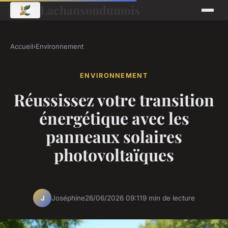
Lachansondumois
Accueil
›
Environnement
ENVIRONNEMENT
Réussissez votre transition
énergétique avec les
panneaux solaires
photovoltaïques
Joséphine
26/06/2026 09:11
9 min de lecture
J