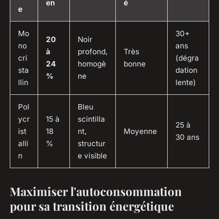
en
é
e
Mo
30+
20
Noir
no
ans
à
profond,
Très
cri
(dégra
24
homogè
bonne
sta
dation
%
ne
llin
lente)
Pol
Bleu
ycr
15 à
scintilla
25 à
ist
18
nt,
Moyenne
30 ans
alli
%
structur
n
e visible
Maximiser l'autoconsommation
pour sa transition énergétique